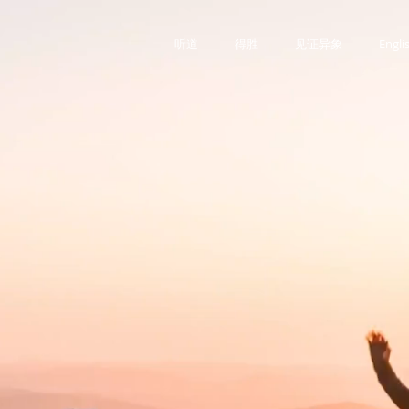
听道
得胜
见证异象
Engli