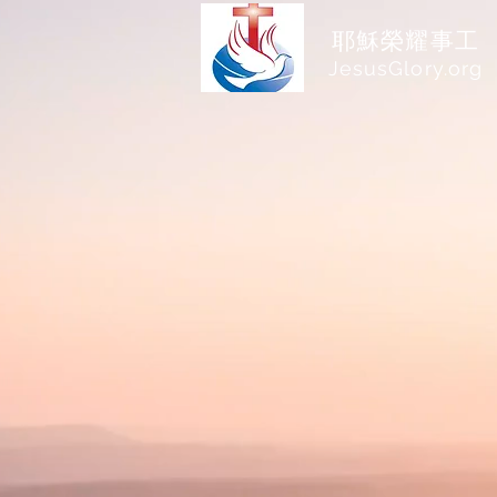
耶穌榮耀事工
JesusGlory.org​