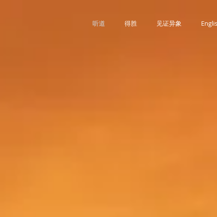
听道
得胜
见证异象
Engli